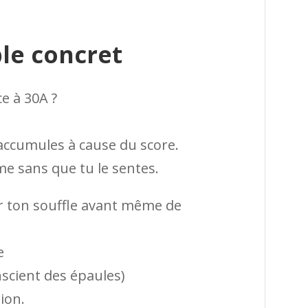
le concret
e à 30A ?
 accumules à cause du score.
me sans que tu le sentes.
ir ton souffle avant même de
e
scient des épaules)
ion.