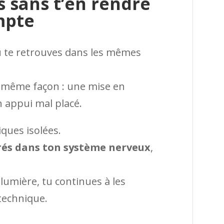
s sans t’en rendre
mpte
tu te retrouves dans les mêmes
la même façon : une mise en
n appui mal placé.
ques isolées.
és dans ton système nerveux
,
 lumière, tu continues à les
technique.